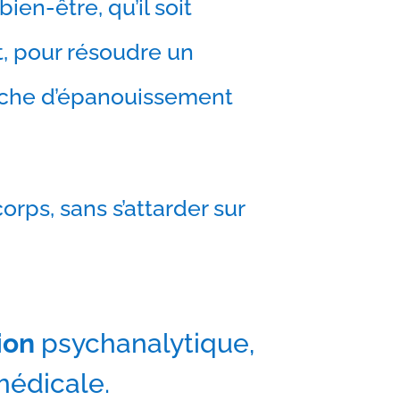
en-­être, qu’il soit
, pour résoudre un
arche d’épanouissement
corps, sans s’attarder sur
ion
psychanalytique,
édicale.