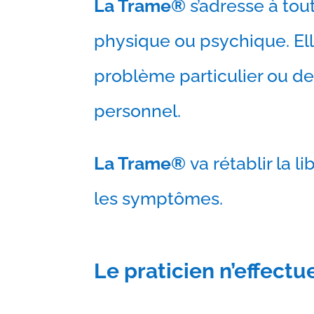
La Trame®
s’adresse à tou
physique ou psychique. El
problème particulier ou d
personnel.
La Trame®
va rétablir la l
les symptômes.
Le praticien n’effectu