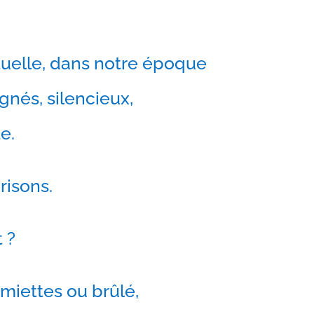
actuelle, dans notre époque
nés, silencieux,
e.
risons.
 ?
 miettes ou brûlé,